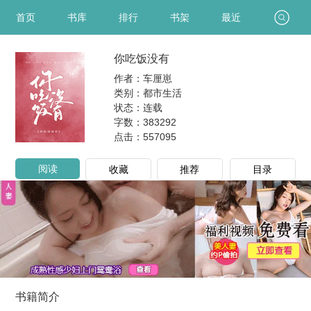
首页
书库
排行
书架
最近
你吃饭没有
作者：车厘崽
类别：都市生活
状态：连载
字数：383292
点击：
557095
阅读
收藏
推荐
目录
书籍简介