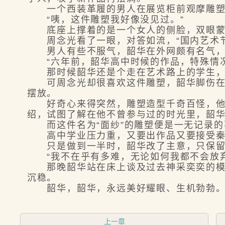
一个西装革履的男人在展览柜前观摩雕塑，
“咦，这件雕塑我好像没见过。”
底座上撑着的是一个女人的侧脸，双眼蒙着
周念光看了一眼，对答如流，“国内艺术节
男人有些不服气，韶华在外网颇有名气，他
“六年前，韶华高中时候的作品，特殊情况
那时候韶华还是个走在艺术路上的学生，艺
可周念光却很喜欢这件雕塑，韶华脚伤在家
摆放。
好奇心来得突然，雕塑造型千奇百怪，他想
绍，试图了解在他不曾参与过的时光里，韶
而这件名为“面纱”的雕塑便是一无记录的
高中学业压力重，又要出作品又要接受秦建
只是做到一半时，韶华改了主意，只保留上
“我不在乎有多难，无论如何我都不会放弃
那晚韶华站在床上谈及过去神采奕奕的模样
沉稳。
韶华，韶华，永远美好耀眼、生机勃勃
上一章