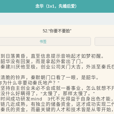
念华（1v1，先婚后爱）
52.“你要不要脸”
书签
到日落黄昏，直至信息提示音响起才如梦初醒。
韶华没有回复，而是拿起外套出了门。
建川厌他至极，创业公司关门大吉，外派至秦氏在
清脆的铃声，秦默朝门口看了一眼，是韶华。
为什么非要动秦氏地产？”
持自主创业未必不会成就一番事业，怎么就想不
什么好瞒得了，“太慢了，那样太慢了。”
间成功研发mind 3代不光得益于自身出色才能
业链几近成熟，有独立的储备资金，这才成功实现二
氏的资金，而最关键的人才和技术皆是从零开始