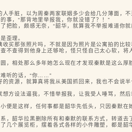
人手脏，以为周秦两家联姻多少会给几分薄面，不
事，“那背地里举报我，你就没错了？！”
把脸，颇感无奈，“韶华，就算我不举报难道你就
是歪理。
收买那张照片吗，不就是因为照片是公寓拍的比较
不查得到他身上还够呛，怪只怪自己太心软，将人
，相处那么多年她怎么现在才发现秦默是这么厚
听的话，“你……”
的资源，就算真将我从美国抓回来，我也不会说半
想方设法逼我，不惜举报我，让我受人唾骂，然后
便是这样，任何事都是韶华先低头，只因秦默在她
，韶华拉黑删除所有和秦默的联系方式，转道去
几个展览柜，摆着各式各样的小件雕塑，都是韶华