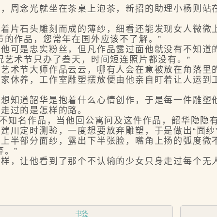
周念光就坐在茶桌上泡茶，新招的助理小杨则站
片石头雕刻而成的薄纱，细看还能发现女人微微
的作品，您常年在国外应该不了解。”
可是忠实粉丝，但凡作品露过面他就没有不知道
艺术节只办了叁天，时间短连照片都没有。”
术节大师作品云云，哪有人会在意被放在角落里
休养，工作室雕塑摆放便由他亲自盯着让人运到工
知道韶华是抱着什么心情创作，于是每一件雕塑他
华走过的是怎样的路。
不知名作品，当他回公寓问及这件作品，韶华隐隐
川定时测验，一度想要放弃雕塑，于是做出“面纱
半部分面纱，露出下半张脸，嘴角上扬的弧度微不
。”
，让他看到了那个不认输的少女只身走过每个无人
。
书签