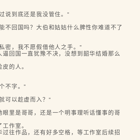
过说到底还是我没管住。”
能不回国吗？大伯和姑姑什么脾性你难道不了
私密，我不愿假借他人之手。”
逼回国一直犹豫不决，没想到韶华结婚那么
脸皮的人。
个不字。”
就可以趁虚而入？”
眼里是哥哥，还是一个明事理听话懂事的哥
了工作室。
过往作品，还有好多空格，等工作室后续招