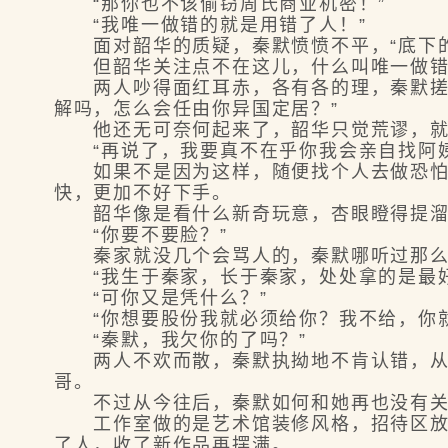
“那你也不该偷窃周氏商业机密！”
“我唯一做错的就是用错了人！”
面对韶华的质疑，秦默愤愤不平，“底下的
但韶华关注点不在这儿，什么叫唯一做错的
两人吵得面红耳赤，各有各的理，秦默搓了
解吗，怎么会任由你异国定居？”
他还无可奈何起来了，韶华只觉荒谬，就
“再说了，我要真不在乎你我会亲自找阿姨
如果不是因为这样，随便找个人去做恐怕查
快，更加不好下手。
韶华像是看什么新奇玩意，杏眼瞪得提溜圆
“你要不要脸？”
秦家就没几个会骂人的，秦默哪听过那么难
“我生于秦家，长于秦家，处处拿的是最好
“可你又是凭什么？”
“你想要股份我就必须给你？我不给，你就
“秦默，我欠你的了吗？”
两人不欢而散，秦默执拗地不肯认错，从小
哥。
不过从今往后，秦默如何和她再也没有关系
工作室做的是艺术馆装修风格，招待区放了
了人，收了新作品再摆满。