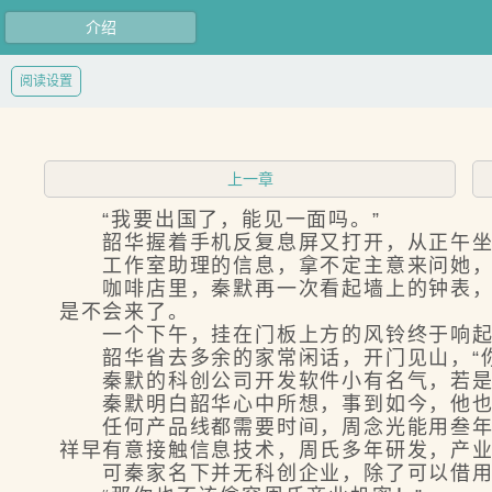
介绍
阅读设置
上一章
“我要出国了，能见一面吗。”
韶华握着手机反复息屏又打开，从正午坐
工作室助理的信息，拿不定主意来问她，
咖啡店里，秦默再一次看起墙上的钟表，秦
是不会来了。
一个下午，挂在门板上方的风铃终于响起
韶华省去多余的家常闲话，开门见山，“你
秦默的科创公司开发软件小有名气，若是坚
秦默明白韶华心中所想，事到如今，他也没
任何产品线都需要时间，周念光能用叁年时
祥早有意接触信息技术，周氏多年研发，产
可秦家名下并无科创企业，除了可以借用秦